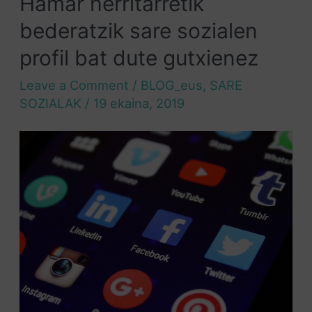
Hamar herritarretik
bederatzik sare sozialen
profil bat dute gutxienez
Leave a Comment
/
BLOG_eus
,
SARE
SOZIALAK
/
19 ekaina, 2019