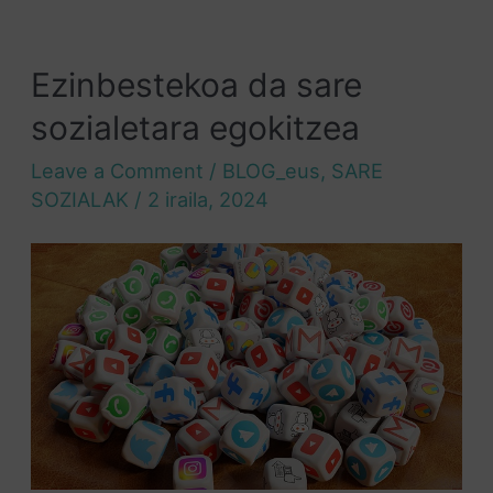
Ezinbestekoa da sare
sozialetara egokitzea
Leave a Comment
/
BLOG_eus
,
SARE
SOZIALAK
/
2 iraila, 2024