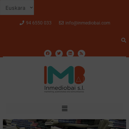
94 6550 033
info@inmediobai.com