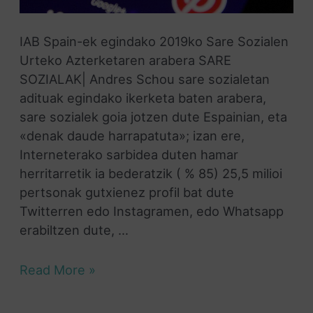
IAB Spain-ek egindako 2019ko Sare Sozialen
Urteko Azterketaren arabera SARE
SOZIALAK| Andres Schou sare sozialetan
adituak egindako ikerketa baten arabera,
sare sozialek goia jotzen dute Espainian, eta
«denak daude harrapatuta»; izan ere,
Interneterako sarbidea duten hamar
herritarretik ia bederatzik ( % 85) 25,5 milioi
pertsonak gutxienez profil bat dute
Twitterren edo Instagramen, edo Whatsapp
erabiltzen dute, …
Read More »