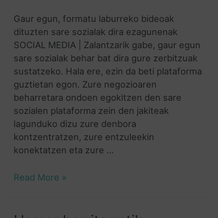
Gaur egun, formatu laburreko bideoak
dituzten sare sozialak dira ezagunenak
SOCIAL MEDIA | Zalantzarik gabe, gaur egun
sare sozialak behar bat dira gure zerbitzuak
sustatzeko. Hala ere, ezin da beti plataforma
guztietan egon. Zure negozioaren
beharretara ondoen egokitzen den sare
sozialen plataforma zein den jakiteak
lagunduko dizu zure denbora
kontzentratzen, zure entzuleekin
konektatzen eta zure …
Read More »