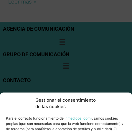
Leer más »
AGENCIA DE COMUNICACIÓN
GRUPO DE COMUNICACIÓN
CONTACTO
San Frantzisko kalea, 19. 48200 DURANGO
Gestionar el consentimiento
de las cookies
+34 946550033
Para el correcto funcionamiento de
inmediobai.com
usamos cookies
info@inmediobai.com
propias (que son necesarias para que la web funcione correctamente) y
de terceros (para analíticas, elaboración de perfiles y publicidad). El