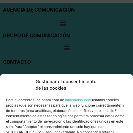
AGENCIA DE COMUNICACIÓN
GRUPO DE COMUNICACIÓN
CONTACTO
San Frantzisko kalea, 19. 48200 DURANGO
Gestionar el consentimiento
de las cookies
+34 946550033
Para el correcto funcionamiento de
inmediobai.com
usamos cookies
info@inmediobai.com
propias (que son necesarias para que la web funcione correctamente) y
de terceros (para analíticas, elaboración de perfiles y publicidad). El
consentimiento de estas tecnologías nos permitirá procesar datos como
el comportamiento de navegación o las identificaciones únicas en este
sitio. Para "Aceptar" el consentimiento tan solo hay que darle a
"ACEPTAR COOKIES" y seguir navegando. No consentir o retirar el