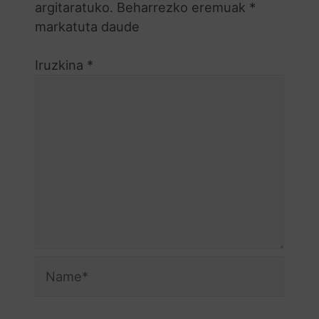
argitaratuko.
Beharrezko eremuak
*
markatuta daude
Iruzkina
*