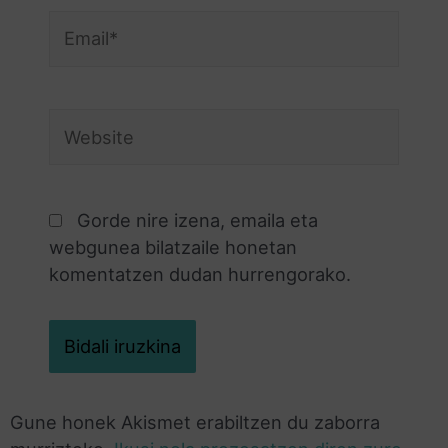
Gorde nire izena, emaila eta
webgunea bilatzaile honetan
komentatzen dudan hurrengorako.
Gune honek Akismet erabiltzen du zaborra