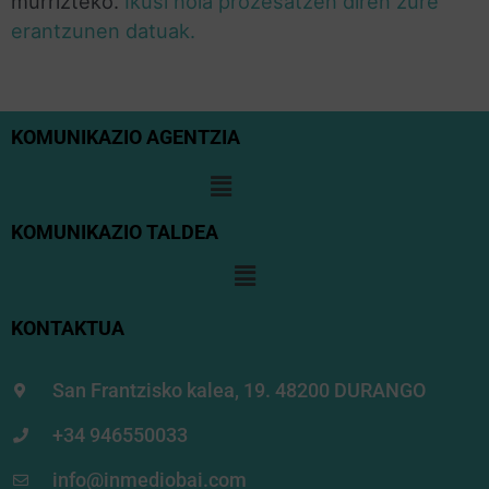
murrizteko.
Ikusi nola prozesatzen diren zure
erantzunen datuak.
KOMUNIKAZIO AGENTZIA
KOMUNIKAZIO TALDEA
KONTAKTUA
San Frantzisko kalea, 19. 48200 DURANGO
+34 946550033
info@inmediobai.com