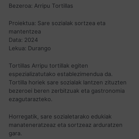
Bezeroa: Arripu Tortillas
Proiektua: Sare sozialak sortzea eta
mantentzea
Data: 2024
Lekua: Durango
Tortillas Arripu tortillak egiten
espezializatutako establezimendua da.
Tortilla horiek sare sozialak lantzen zituzten
bezeroei beren zerbitzuak eta gastronomia
ezagutarazteko.
Horregatik, sare sozialetarako edukiak
manateneratzeaz eta sortzeaz arduratzen
gara.