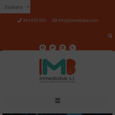
94 6550 033
info@inmediobai.com