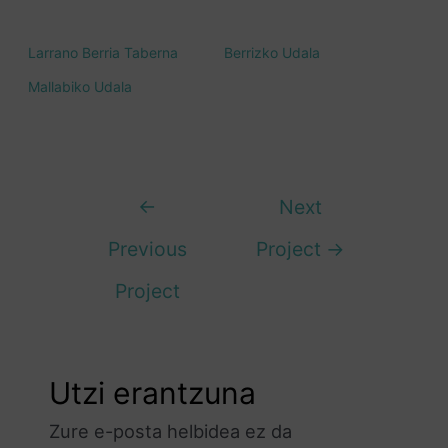
Larrano Berria Taberna
Berrizko Udala
Mallabiko Udala
←
Next
Previous
Project
→
Project
Utzi erantzuna
Zure e-posta helbidea ez da