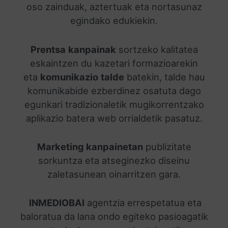
oso zainduak, aztertuak eta nortasunaz
egindako edukiekin.
Prentsa
kanpainak
sortzeko kalitatea
eskaintzen du kazetari formazioarekin
eta
komunikazio
talde
batekin, talde hau
komunikabide ezberdinez osatuta dago
egunkari tradizionaletik mugikorrentzako
aplikazio batera web orrialdetik pasatuz.
Marketing kanpainetan
publizitate
sorkuntza eta atseginezko diseinu
zaletasunean oinarritzen gara.
INMEDIOBAI
agentzia errespetatua eta
baloratua da lana ondo egiteko pasioagatik