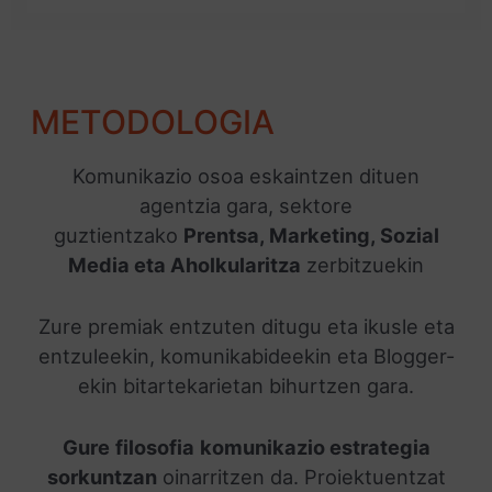
METODOLOGIA
Komunikazio osoa eskaintzen dituen
agentzia gara, sektore
guztientzako
Prentsa, Marketing, Sozial
Media eta Aholkularitza
zerbitzuekin
Zure premiak entzuten ditugu eta ikusle eta
entzuleekin, komunikabideekin eta Blogger-
ekin bitartekarietan bihurtzen gara.
Gure
filosofia
komunikazio
estrategia
sorkuntzan
oinarritzen da. Proiektuentzat