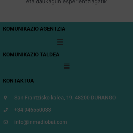
eta daukagun esperientziagatik
KOMUNIKAZIO AGENTZIA
KOMUNIKAZIO TALDEA
KONTAKTUA
San Frantzisko kalea, 19. 48200 DURANGO
+34 946550033
info@inmediobai.com