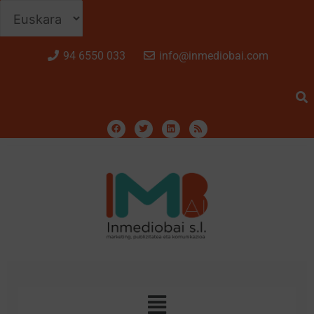
94 6550 033
info@inmediobai.com